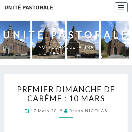
Skip
UNITÉ PASTORALE
Togg
to
navig
content
UNITÉ PASTORALE
NOTRE DAME DE FATIMA
PREMIER
PREMIER DIMANCHE DE
DIMANCHE
CARÊME : 10 MARS
DE
CARÊME
17 Mars 2019
Bruno NICOLAS
:
10
MARS