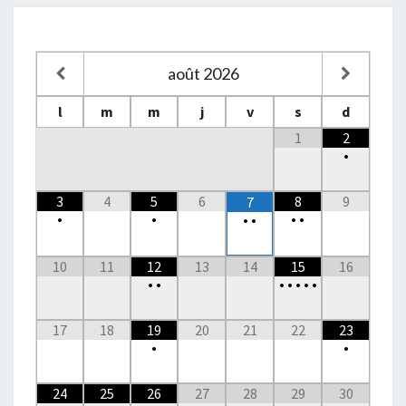
août
2026
l
m
m
j
v
s
d
1
2
•
3
4
5
6
8
9
7
•
•
•
•
•
•
10
11
12
13
14
15
16
•
•
•
•
•
•
•
17
18
19
20
21
22
23
•
•
24
25
26
27
28
29
30