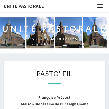
Skip
UNITÉ PASTORALE
Togg
to
navig
content
UNITÉ PASTORALE
NOTRE DAME DE FATIMA
PASTO’
PASTO’ FIL
FIL
Françoise Prévost
Maison Diocésaine de l’Enseignement