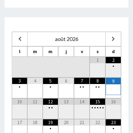
août
2026
l
m
m
j
v
s
d
1
2
•
3
4
5
6
7
8
9
•
•
•
•
•
•
10
11
12
13
14
15
16
•
•
•
•
•
•
•
17
18
19
20
21
22
23
•
•