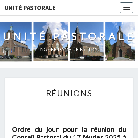
Skip
UNITÉ PASTORALE
Togg
to
navig
content
UNITÉ PASTORALE
NOTRE DAME DE FATIMA
RÉUNIONS
RÉUNIONS
Ordre du jour pour la réunion du
Conseil Pastoral du 17 février 2025 à