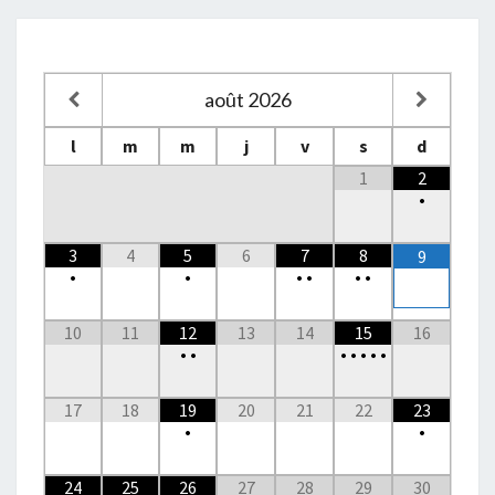
août
2026
l
m
m
j
v
s
d
1
2
•
3
4
5
6
7
8
9
•
•
•
•
•
•
10
11
12
13
14
15
16
•
•
•
•
•
•
•
17
18
19
20
21
22
23
•
•
24
25
26
27
28
29
30