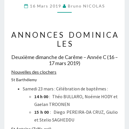
DEUXIÈME
16 Mars 2019
Bruno NICOLAS
DIMANCHE
DE
CARÊME
A N N O N C E S D O M I N I C A
–
L E S
ANNÉE
C
Deuxième dimanche de Carême – Année C (16 –
(16
17 mars 2019)
–
Nouvelles des clochers
17
St Barthélemy
MARS
Samedi 23 mars : Célébration de baptêmes :
2019)
14 h 00
: Théo BULLARO, Noémie HODY et
Gaelan TROONEN
15 h 00
: Diego PEREIRA-DA CRUZ, Giulio
et Stelio SAGHEDDU
St Antoine (Taillis-pré)