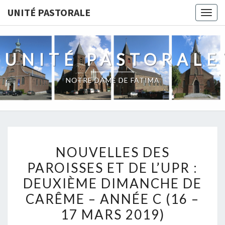
UNITÉ PASTORALE
Togg
navig
UNITÉ PASTORALE
NOTRE DAME DE FATIMA
NOUVELLES
NOUVELLES DES
DES
PAROISSES ET DE L’UPR :
PAROISSES
DEUXIÈME DIMANCHE DE
ET
DE
CARÊME – ANNÉE C (16 –
L’UPR
17 MARS 2019)
: