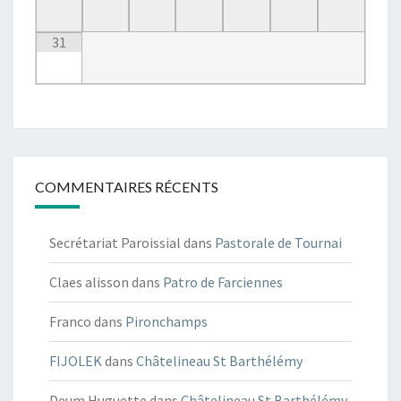
31
COMMENTAIRES RÉCENTS
Secrétariat Paroissial
dans
Pastorale de Tournai
Claes alisson
dans
Patro de Farciennes
Franco
dans
Pironchamps
FIJOLEK
dans
Châtelineau St Barthélémy
Deum Huguette
dans
Châtelineau St Barthélémy