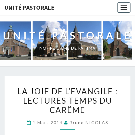
UNITÉ PASTORALE
Togg
navig
UNITÉ PASTORALE
NOTRE DAME DE FATIMA
LA
LA JOIE DE L’EVANGILE :
JOIE
LECTURES TEMPS DU
DE
CARÊME
L’EVANGILE
:
1 Mars 2014
Bruno NICOLAS
LECTURES
TEMPS