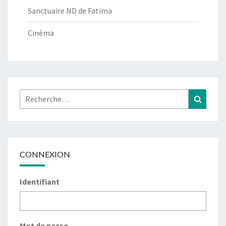
Sanctuaire ND de Fatima
Cinéma
Rechercher :
Recher
CONNEXION
Identifiant
Mot de passe