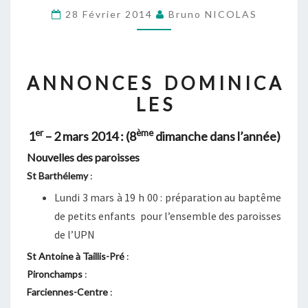
1ER
28 Février 2014
Bruno NICOLAS
–
2
MARS
A N N O N C E S D O M I N I C A
2014
L E S
:
(8ÈME
er
ème
1
– 2 mars 2014 :
(8
dimanche dans l’année)
DIMANCHE
Nouvelles des paroisses
DANS
St Barthélemy
:
L’ANNÉE)
Lundi 3 mars à 19 h 00
: préparation au baptême
de petits enfants pour l’ensemble des paroisses
de l’UPN
St Antoine à Taillis-Pré
:
Pironchamps
:
Farciennes-Centre
: