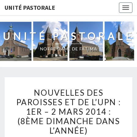
Skip
UNITÉ PASTORALE
Togg
to
navig
content
UNITÉ PASTORALE
NOTRE DAME DE FATIMA
NOUVELLES
NOUVELLES DES
DES
PAROISSES ET DE L’UPN :
PAROISSES
1ER – 2 MARS 2014 :
ET
DE
(8ÈME DIMANCHE DANS
L’UPN
L’ANNÉE)
: