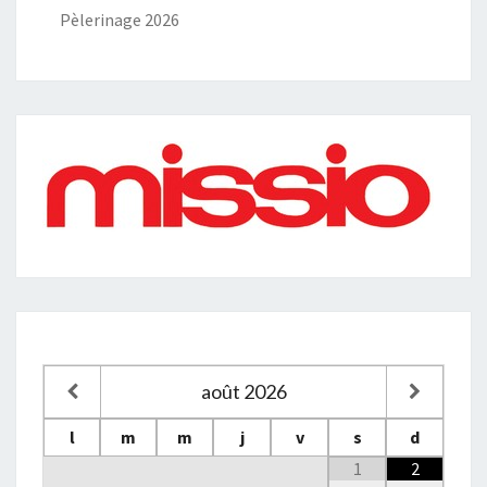
Pèlerinage 2026
août
2026
l
m
m
j
v
s
d
1
2