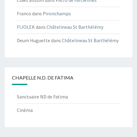
Claes alisson
dans
Patro de Farciennes
Franco
dans
Pironchamps
FIJOLEK
dans
Châtelineau St Barthélémy
Deum Huguette
dans
Châtelineau St Barthélémy
CHAPELLE N.D. DE FATIMA
Sanctuaire ND de Fatima
Cinéma