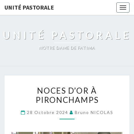
Skip
UNITÉ PASTORALE
Togg
to
navig
content
UNITÉ PASTORALE
NOTRE DAME DE FATIMA
NOCES
NOCES D’OR À
D’OR
PIRONCHAMPS
À
PIRONCHAMPS
28 Octobre 2024
Bruno NICOLAS