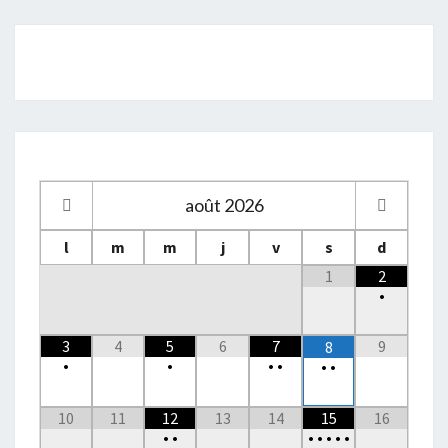
août
2026
l
m
m
j
v
s
d
1
2
•
3
4
5
6
7
9
8
•
•
•
•
•
•
10
11
12
13
14
15
16
•
•
•
•
•
•
•