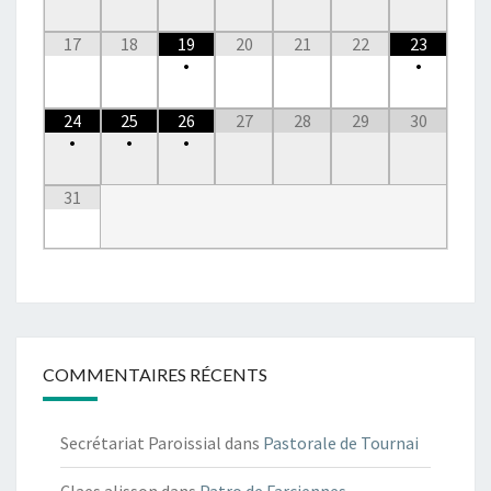
17
18
19
20
21
22
23
•
•
24
25
26
27
28
29
30
•
•
•
31
COMMENTAIRES RÉCENTS
Secrétariat Paroissial
dans
Pastorale de Tournai