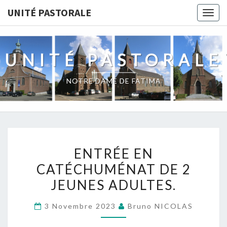
UNITÉ PASTORALE
Togg
navig
UNITÉ PASTORALE
NOTRE DAME DE FATIMA
ENTRÉE
ENTRÉE EN
EN
CATÉCHUMÉNAT DE 2
CATÉCHUMÉNAT
JEUNES ADULTES.
DE
2
3 Novembre 2023
Bruno NICOLAS
JEUNES
ADULTES.