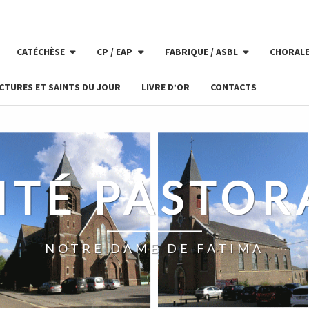
CATÉCHÈSE
CP / EAP
FABRIQUE / ASBL
CHORAL
CTURES ET SAINTS DU JOUR
LIVRE D’OR
CONTACTS
ITÉ PASTOR
NOTRE DAME DE FATIMA