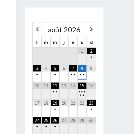
août
2026
l
m
m
j
v
s
d
1
2
•
3
4
5
6
7
9
8
•
•
•
•
•
•
10
11
12
13
14
15
16
•
•
•
•
•
•
•
17
18
19
20
21
22
23
•
•
24
25
26
27
28
29
30
•
•
•