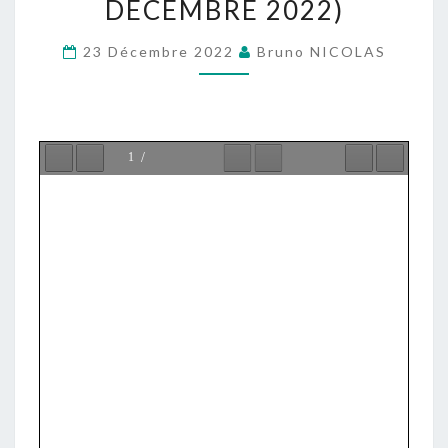
DÉCEMBRE 2022)
SOLENNITÉ
DE
23 Décembre 2022
Bruno NICOLAS
LA
NATIVITÉ
DE
NOTRE
SEIGNEUR.
ANNÉE
A
(25
DÉCEMBRE
2022)