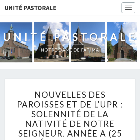
UNITÉ PASTORALE
Togg
navig
UNITÉ PASTORALE
NOTRE DAME DE FATIMA
NOUVELLES
NOUVELLES DES
DES
PAROISSES ET DE L’UPR :
PAROISSES
SOLENNITÉ DE LA
ET
DE
NATIVITÉ DE NOTRE
L’UPR
SEIGNEUR. ANNÉE A (25
: