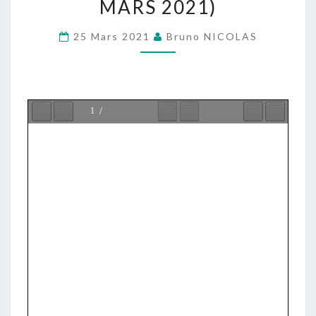
MARS 2021)
DIMANCHE
DES
25 Mars 2021
Bruno NICOLAS
RAMEAUX
ET
DE
LA
PASSION
DE
NOTRE
SEIGNEUR
(27-
28
MARS
2021)