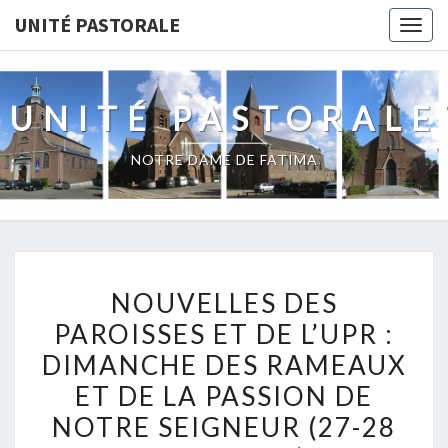
Skip
UNITÉ PASTORALE
Togg
to
navig
content
UNITÉ PASTORALE
NOTRE DAME DE FATIMA
NOUVELLES
NOUVELLES DES
DES
PAROISSES ET DE L’UPR :
PAROISSES
DIMANCHE DES RAMEAUX
ET
DE
ET DE LA PASSION DE
L’UPR
NOTRE SEIGNEUR (27-28
: