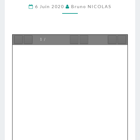
6-
6 Juin 2020
Bruno NICOLAS
7
JUIN
2020
(SOLENNITÉ
DE
LA
SAINTE
TRINITÉ)