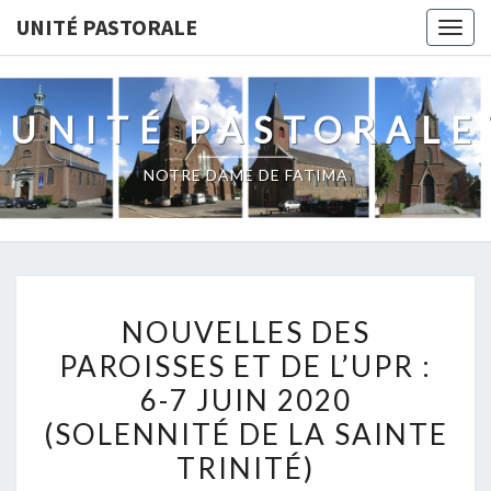
UNITÉ PASTORALE
Togg
navig
UNITÉ PASTORALE
NOTRE DAME DE FATIMA
NOUVELLES
NOUVELLES DES
DES
PAROISSES ET DE L’UPR :
PAROISSES
6-7 JUIN 2020
ET
DE
(SOLENNITÉ DE LA SAINTE
L’UPR
TRINITÉ)
: