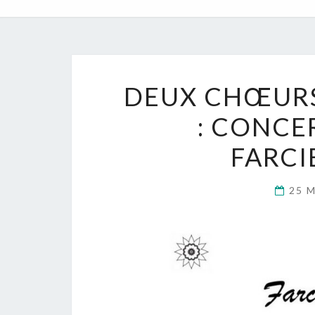
DEUX CHŒURS
: CONCE
FARCI
25 