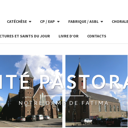
CATÉCHÈSE
CP / EAP
FABRIQUE / ASBL
CHORAL
CTURES ET SAINTS DU JOUR
LIVRE D’OR
CONTACTS
ITÉ PASTOR
NOTRE DAME DE FATIMA