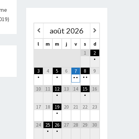
ème
019)
août
2026
l
m
m
j
v
s
d
1
2
•
3
4
5
6
8
9
7
•
•
•
•
•
•
10
11
12
13
14
15
16
•
•
17
18
19
20
21
22
23
•
24
25
26
27
28
29
30
•
•