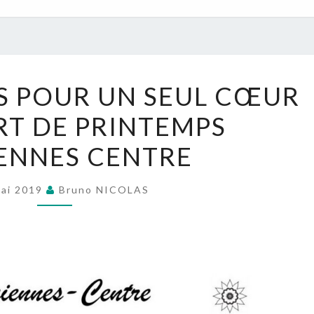
DEUX
 POUR UN SEUL CŒUR
CHŒURS
RT DE PRINTEMPS
POUR
UN
ENNES CENTRE
SEUL
CŒUR
Mai 2019
Bruno NICOLAS
:
CONCERT
DE
PRINTEMPS
FARCIENNES
CENTRE