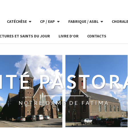
CATÉCHÈSE
CP / EAP
FABRIQUE / ASBL
CHORAL
CTURES ET SAINTS DU JOUR
LIVRE D’OR
CONTACTS
ITÉ PASTOR
NOTRE DAME DE FATIMA