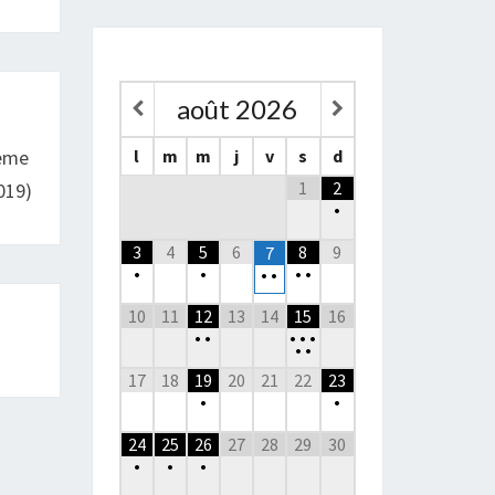
août
2026
l
m
m
j
v
s
d
ième
1
2
019)
•
3
4
5
6
8
9
7
•
•
•
•
•
•
10
11
12
13
14
15
16
•
•
•
•
•
•
•
17
18
19
20
21
22
23
•
•
24
25
26
27
28
29
30
•
•
•