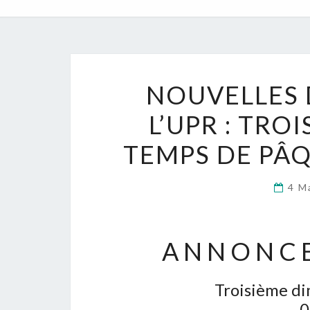
NOUVELLES 
L’UPR : TR
TEMPS DE PÂQU
4 M
A N N O N C E
Troisième d
0