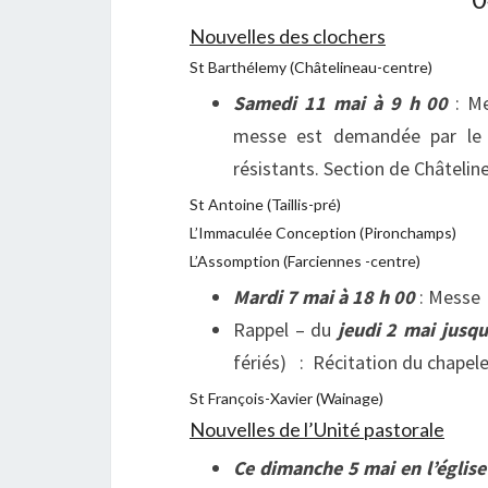
Nouvelles des clochers
St Barthélemy (Châtelineau-centre)
Samedi 11 mai à 9 h 00
: M
messe est demandée par le 
résistants. Section de Châtelin
St Antoine (Taillis-pré)
L’Immaculée Conception (Pironchamps)
L’Assomption (Farciennes -centre)
Mardi 7 mai à 18 h 00
: Messe
Rappel – du
jeudi 2 mai jusq
fériés) : Récitation du chapel
St François-Xavier (Wainage)
Nouvelles de l’Unité pastorale
Ce dimanche 5 mai en l’église