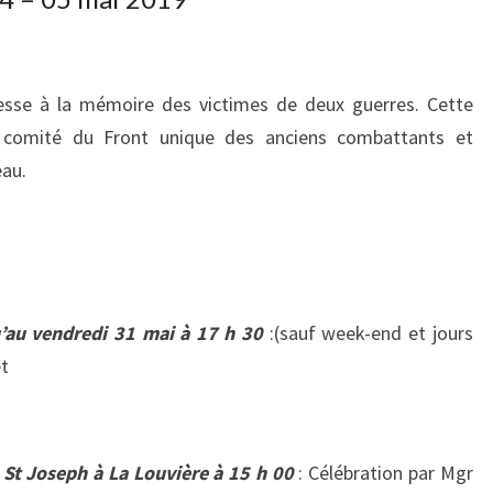
PÂQUES
(04
–
esse à la mémoire des victimes de deux guerres. Cette
05
comité du Front unique des anciens combattants et
MAI
eau.
2019)
u’au vendredi 31 mai à 17 h 30
:(sauf week-end et jours
et
 St Joseph à La Louvière à 15 h 00
: Célébration par Mgr