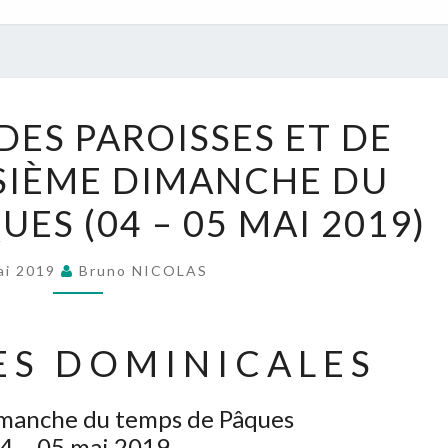
NOUVELLES
DES PAROISSES ET DE
DES
OISIÈME DIMANCHE DU
PAROISSES
ET
ES (04 – 05 MAI 2019)
DE
L’UPR
ai 2019
Bruno NICOLAS
:
TROISIÈME
DIMANCHE
 S D O M I N I C A L E S
DU
TEMPS
imanche du temps de Pâques
DE
4 – 05 mai 2019