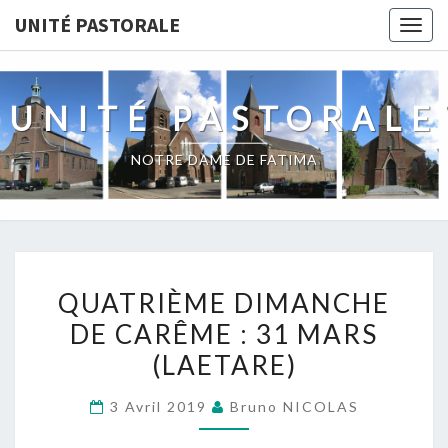
UNITÉ PASTORALE
Togg
navig
UNITÉ PASTORALE
NOTRE DAME DE FATIMA
QUATRIÈME
QUATRIÈME DIMANCHE
DIMANCHE
DE CARÊME : 31 MARS
DE
(LAETARE)
CARÊME
:
3 Avril 2019
Bruno NICOLAS
31
MARS