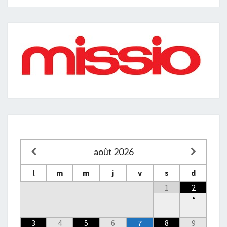
août
2026
l
m
m
j
v
s
d
1
2
•
3
4
5
6
8
9
7