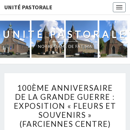
Skip
UNITÉ PASTORALE
Togg
to
navig
content
UNITÉ PASTORALE
NOTRE DAME DE FATIMA
100ÈME
100ÈME ANNIVERSAIRE
ANNIVERSAIRE
DE LA GRANDE GUERRE :
DE
EXPOSITION « FLEURS ET
LA
GRANDE
SOUVENIRS »
GUERRE
(FARCIENNES CENTRE)
: