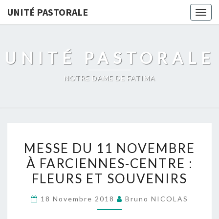
UNITÉ PASTORALE
Togg
navig
UNITÉ PASTORALE
NOTRE DAME DE FATIMA
MESSE
MESSE DU 11 NOVEMBRE
DU
À FARCIENNES-CENTRE :
11
FLEURS ET SOUVENIRS
NOVEMBRE
À
18 Novembre 2018
Bruno NICOLAS
FARCIENNES-
CENTRE