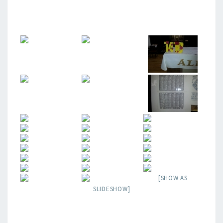
:
FLEURS
ET
SOUVENIRS
[SHOW AS
SLIDESHOW]