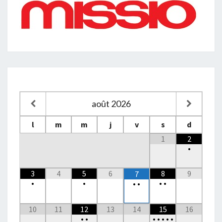
août
2026
l
m
m
j
v
s
d
1
2
•
3
4
5
6
8
9
7
•
•
•
•
•
•
10
11
12
13
14
15
16
•
•
•
•
•
•
•