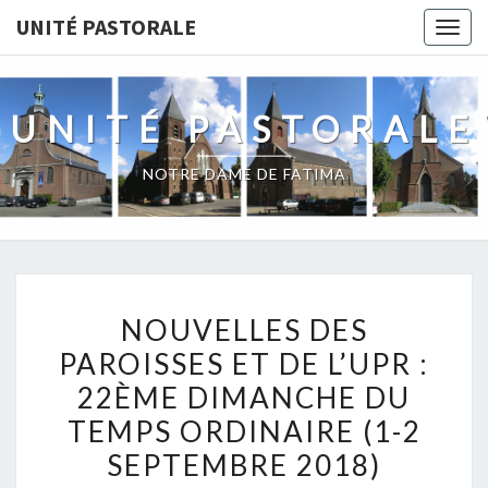
Skip
UNITÉ PASTORALE
Togg
to
navig
content
UNITÉ PASTORALE
NOTRE DAME DE FATIMA
NOUVELLES
NOUVELLES DES
DES
PAROISSES ET DE L’UPR :
PAROISSES
22ÈME DIMANCHE DU
ET
DE
TEMPS ORDINAIRE (1-2
L’UPR
SEPTEMBRE 2018)
: