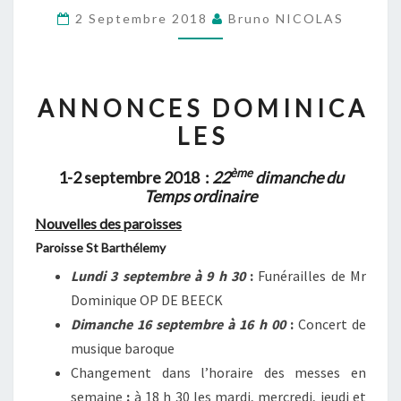
22ÈME
2 Septembre 2018
Bruno NICOLAS
DIMANCHE
DU
TEMPS
A N N O N C E S D O M I N I C A
ORDINAIRE
L E S
(1-
2
ème
1-2 septembre 2018 :
22
dimanche du
SEPTEMBRE
Temps ordinaire
2018)
Nouvelles des paroisses
Paroisse St Barthélemy
Lundi 3 septembre à 9 h 30
:
Funérailles de Mr
Dominique OP DE BEECK
Dimanche 16 septembre à 16 h 00
:
Concert de
musique baroque
Changement dans l’horaire des messes en
semaine
:
à 18 h 30 les mardi, mercredi, jeudi et