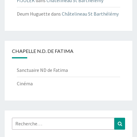
FIJOLEK
dans
Châtelineau St Barthélémy
Deum Huguette
dans
Châtelineau St Barthélémy
CHAPELLE N.D. DE FATIMA
Sanctuaire ND de Fatima
Cinéma
Rechercher :
Recher