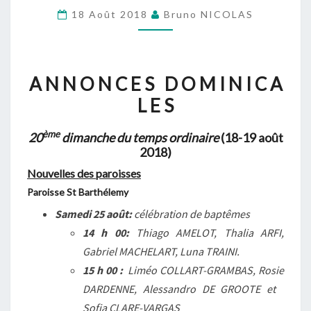
20ÈME
18 Août 2018
Bruno NICOLAS
DIMANCHE
DU
TEMPS
A N N O N C E S D O M I N I C A
ORDINAIRE
L E S
(18-
19
ème
20
dimanche du temps ordinaire
(18-19 août
AOÛT
2018)
2018)
Nouvelles des paroisses
Paroisse St Barthélemy
Samedi 25 août:
célébration de baptêmes
14 h 00:
Thiago AMELOT, Thalia ARFI,
Gabriel MACHELART, Luna TRAINI.
15 h 00 :
Liméo COLLART-GRAMBAS, Rosie
DARDENNE, Alessandro DE GROOTE et
Sofia CLARE-VARGAS