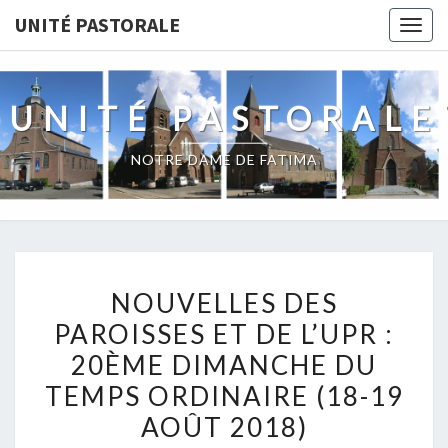
Skip
UNITÉ PASTORALE
Togg
to
navig
content
UNITÉ PASTORALE
NOTRE DAME DE FATIMA
NOUVELLES
NOUVELLES DES
DES
PAROISSES ET DE L’UPR :
PAROISSES
20ÈME DIMANCHE DU
ET
DE
TEMPS ORDINAIRE (18-19
L’UPR
AOÛT 2018)
: