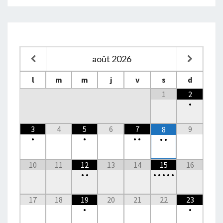
août
2026
l
m
m
j
v
s
d
1
2
•
3
4
5
6
7
9
8
•
•
•
•
•
•
10
11
12
13
14
15
16
•
•
•
•
•
•
•
17
18
19
20
21
22
23
•
•