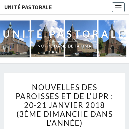
Skip
UNITÉ PASTORALE
Togg
to
navig
content
UNITÉ PASTORALE
NOTRE DAME DE FATIMA
NOUVELLES
NOUVELLES DES
DES
PAROISSES ET DE L’UPR :
PAROISSES
20-21 JANVIER 2018
ET
DE
(3ÈME DIMANCHE DANS
L’UPR
L’ANNÉE)
: