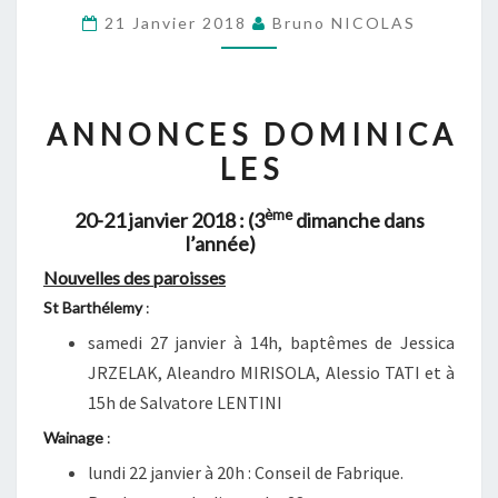
20-
21 Janvier 2018
Bruno NICOLAS
21
JANVIER
2018
A N N O N C E S D O M I N I C A
(3ÈME
L E S
DIMANCHE
DANS
ème
20-21 janvier 2018 :
(3
dimanche dans
L’ANNÉE)
l’année)
Nouvelles des paroisses
St Barthélemy
:
samedi 27 janvier à 14h, baptêmes de Jessica
JRZELAK, Aleandro MIRISOLA, Alessio TATI et à
15h de Salvatore LENTINI
Wainage
:
lundi 22 janvier à 20h : Conseil de Fabrique.