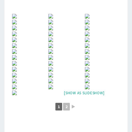
[SHOW AS SLIDESHOW]
1
2
►