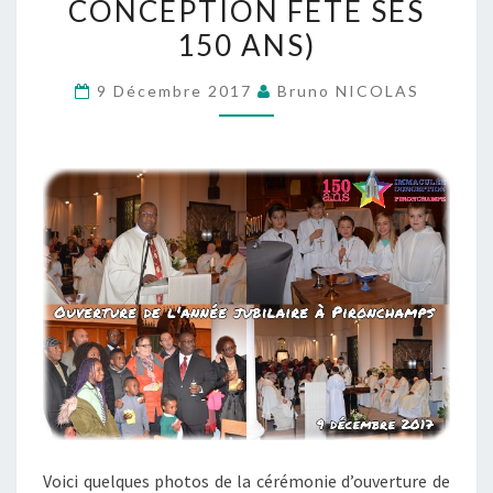
CONCEPTION FÊTE SES
PAROISSE
150 ANS)
DE
L’IMMACULÉE
9 Décembre 2017
Bruno NICOLAS
CONCEPTION
FÊTE
SES
150
ANS)
Voici quelques photos de la cérémonie d’ouverture de