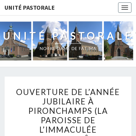
Skip
UNITÉ PASTORALE
Togg
to
navig
content
UNITÉ PASTORALE
NOTRE DAME DE FATIMA
OUVERTURE
OUVERTURE DE L’ANNÉE
DE
JUBILAIRE À
L’ANNÉE
PIRONCHAMPS (LA
JUBILAIRE
À
PAROISSE DE
PIRONCHAMPS
L’IMMACULÉE
(LA