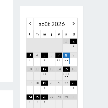
août
2026
l
m
m
j
v
s
d
1
2
•
3
4
5
6
7
9
8
•
•
•
•
•
•
10
11
12
13
14
15
16
•
•
•
•
•
•
•
17
18
19
20
21
22
23
•
•
24
25
26
27
28
29
30
•
•
•