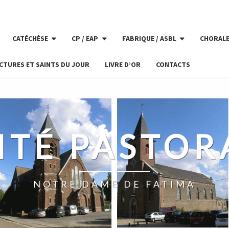
CATÉCHÈSE
CP / EAP
FABRIQUE / ASBL
CHORAL
CTURES ET SAINTS DU JOUR
LIVRE D’OR
CONTACTS
ITÉ PASTOR
NOTRE DAME DE FATIMA