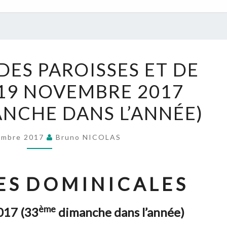
NOUVELLES
DES PAROISSES ET DE
DES
- 19 NOVEMBRE 2017
PAROISSES
ET
NCHE DANS L’ANNÉE)
DE
L’UPR
embre 2017
Bruno NICOLAS
:
18-
19
 S D O M I N I C A L E S
NOVEMBRE
2017
ème
017 (33
dimanche dans l’année)
(33ÈME