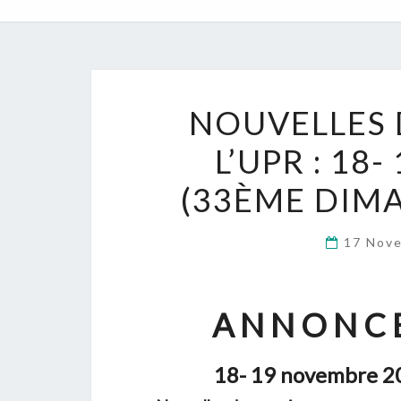
NOUVELLES 
L’UPR : 18
(33ÈME DIMA
17 Nov
A N N O N C E
18- 19 novembre 2