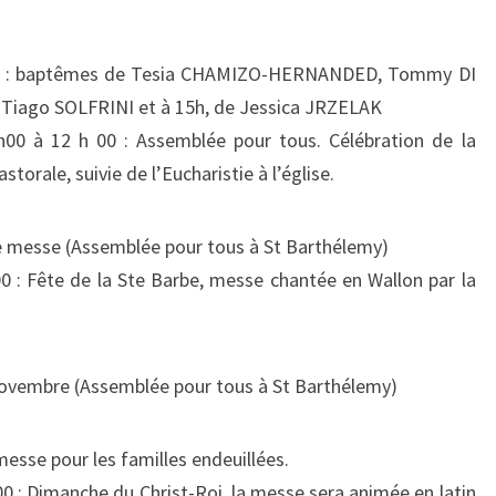
DIMANCHE
DANS
00 : baptêmes de Tesia CHAMIZO-HERNANDED, Tommy DI
L’ANNÉE)
ago SOLFRINI et à 15h, de Jessica JRZELAK
0 à 12 h 00 : Assemblée pour tous. Célébration de la
storale, suivie de l’Eucharistie à l’église.
 messe (Assemblée pour tous à St Barthélemy)
 : Fête de la Ste Barbe, messe chantée en Wallon par la
ovembre (Assemblée pour tous à St Barthélemy)
esse pour les familles endeuillées.
 : Dimanche du Christ-Roi, la messe sera animée en latin