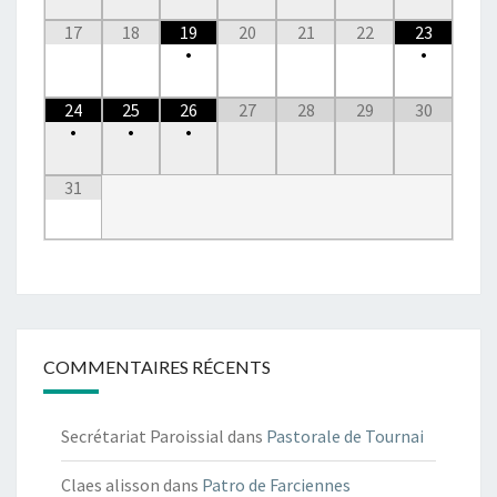
17
18
19
20
21
22
23
•
•
24
25
26
27
28
29
30
•
•
•
31
COMMENTAIRES RÉCENTS
Secrétariat Paroissial
dans
Pastorale de Tournai
Claes alisson
dans
Patro de Farciennes