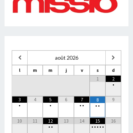
août
2026
l
m
m
j
v
s
d
1
2
•
3
4
5
6
7
9
8
•
•
•
•
•
•
10
11
12
13
14
15
16
•
•
•
•
•
•
•