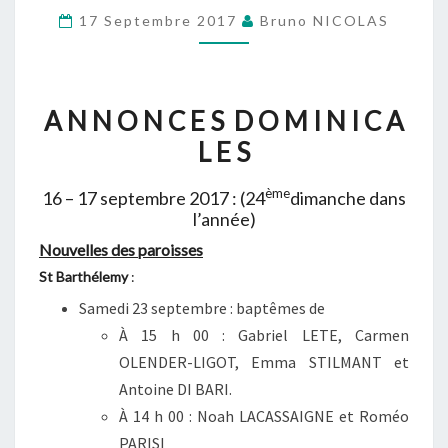
16
17 Septembre 2017
Bruno NICOLAS
–
17
SEPTEMBRE
A N N O N C E S D O M I N I C A
2017
L E S
(24ÈMEDIMANCHE
DANS
ème
16 – 17 septembre 2017 : (24
dimanche dans
L’ANNÉE)
l’année)
Nouvelles des paroisses
St Barthélemy
:
Samedi 23 septembre : baptêmes de
À 15 h 00 : Gabriel LETE, Carmen
OLENDER-LIGOT, Emma STILMANT et
Antoine DI BARI.
À 14 h 00 : Noah LACASSAIGNE et Roméo
PARISI