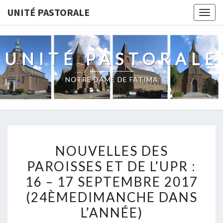
Skip
UNITÉ PASTORALE
Togg
to
navig
content
UNITÉ PASTORALE
NOTRE DAME DE FATIMA
NOUVELLES
NOUVELLES DES
DES
PAROISSES ET DE L’UPR :
PAROISSES
16 – 17 SEPTEMBRE 2017
ET
DE
(24ÈMEDIMANCHE DANS
L’UPR
L’ANNÉE)
: