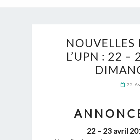
NOUVELLES 
L’UPN : 22 –
DIMANC
22 A
A N N O N C E
22 – 23 avril 20