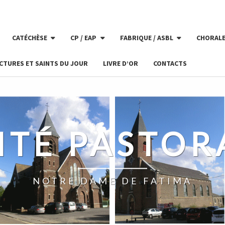
CATÉCHÈSE
CP / EAP
FABRIQUE / ASBL
CHORAL
CTURES ET SAINTS DU JOUR
LIVRE D’OR
CONTACTS
ITÉ PASTOR
NOTRE DAME DE FATIMA