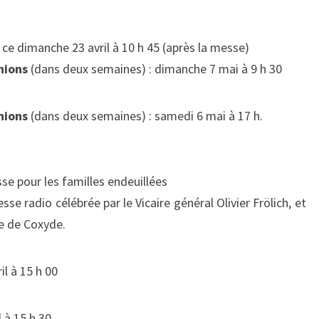
:
(2ÈME
ce dimanche 23 avril à 10 h 45 (après la messe)
DIMANCHE
nions
(dans deux semaines) : dimanche 7 mai à 9 h 30
DE
PÂQUES)
nions
(dans deux semaines) : samedi 6 mai à 17 h.
sse pour les familles endeuillées
sse radio célébrée par le Vicaire général Olivier Frölich, et
e de Coxyde.
il à 15 h 00
 à 15 h 30.