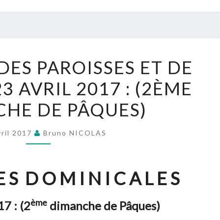
NOUVELLES
DES PAROISSES ET DE
DES
 23 AVRIL 2017 : (2ÈME
PAROISSES
ET
HE DE PÂQUES)
DE
L’UPN
vril 2017
Bruno NICOLAS
:
22
–
 S D O M I N I C A L E S
23
AVRIL
ème
17 :
(2
dimanche de Pâques)
2017