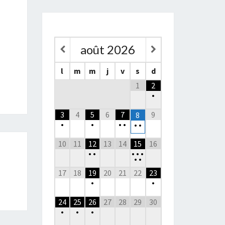
août
2026
l
m
m
j
v
s
d
1
2
•
3
4
5
6
7
9
8
•
•
•
•
•
•
10
11
12
13
14
15
16
•
•
•
•
•
•
•
17
18
19
20
21
22
23
•
•
24
25
26
27
28
29
30
•
•
•