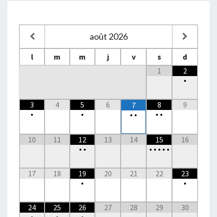
août
2026
l
m
m
j
v
s
d
1
2
•
3
4
5
6
8
9
7
•
•
•
•
•
•
10
11
12
13
14
15
16
•
•
•
•
•
•
•
17
18
19
20
21
22
23
•
•
24
25
26
27
28
29
30
•
•
•