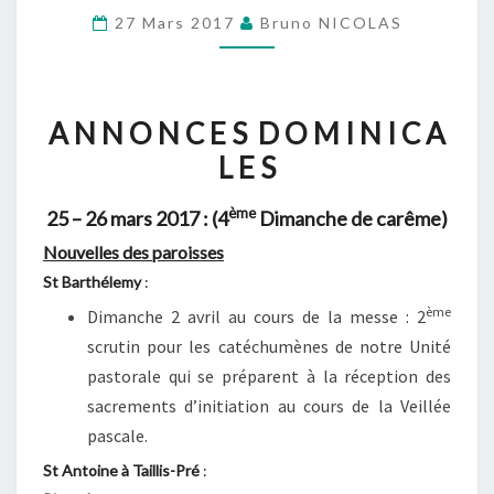
25
27 Mars 2017
Bruno NICOLAS
–
26
MARS
A N N O N C E S D O M I N I C A
2017
L E S
:
(4ÈME
ème
25 – 26 mars 2017 :
(4
Dimanche de carême)
DIMANCHE
Nouvelles des paroisses
DE
St Barthélemy
:
CARÊME)
ème
Dimanche 2 avril au cours de la messe
: 2
scrutin pour les catéchumènes de notre Unité
pastorale qui se préparent à la réception des
sacrements d’initiation au cours de la Veillée
pascale.
St Antoine à Taillis-Pré
: