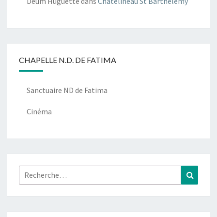
Deum Huguette
dans
Châtelineau St Barthélémy
CHAPELLE N.D. DE FATIMA
Sanctuaire ND de Fatima
Cinéma
Rechercher :
Recher