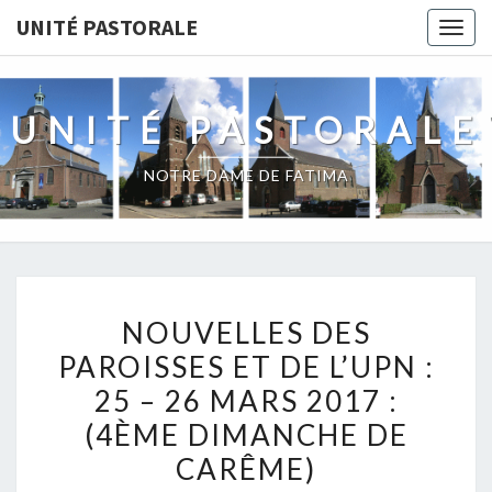
Skip
UNITÉ PASTORALE
Togg
to
navig
content
UNITÉ PASTORALE
NOTRE DAME DE FATIMA
NOUVELLES
NOUVELLES DES
DES
PAROISSES ET DE L’UPN :
PAROISSES
25 – 26 MARS 2017 :
ET
DE
(4ÈME DIMANCHE DE
L’UPN
CARÊME)
: