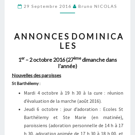
1ER
29 Septembre 2016
Bruno NICOLAS
–
2
OCTOBRE
A N N O N C E S D O M I N I C A
2016
L E S
(27ÈME
DIMANCHE
er
ème
1
– 2 octobre 2016 (27
dimanche dans
DANS
l’année)
L’ANNÉE)
Nouvelles des paroisses
St Barthélemy
:
Mardi 4 octobre à 19 h 30 à la cure : réunion
d’évaluation de la marche (août 2016).
Jeudi 6 octobre : jour d’adoration : Ecoles St
Barthélemy et Ste Marie (en matinée),
paroissiens (adoration personnelle de 14 h à 17
h 30, adoration animée de 17 h 30 à 18 h 00, et