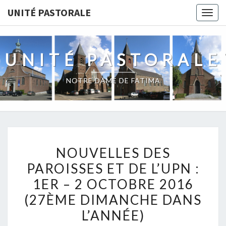
UNITÉ PASTORALE
Togg
navig
UNITÉ PASTORALE
NOTRE DAME DE FATIMA
NOUVELLES
NOUVELLES DES
DES
PAROISSES ET DE L’UPN :
PAROISSES
1ER – 2 OCTOBRE 2016
ET
DE
(27ÈME DIMANCHE DANS
L’UPN
L’ANNÉE)
: