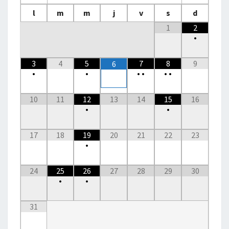
l
m
m
j
v
s
d
1
2
•
3
4
5
7
8
9
6
•
•
•
•
•
•
10
11
12
13
14
15
16
•
•
17
18
19
20
21
22
23
•
24
25
26
27
28
29
30
•
•
31