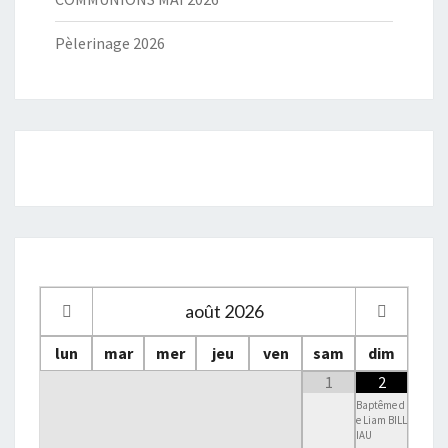
Pèlerinage 2026
août
2026
lun
mar
mer
jeu
ven
sam
dim
1
2
Baptême d
e Liam BILL
IAU