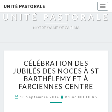
UNITÉ PASTORALE
Togg
navig
UNITÉ PASTORALE
NOTRE DAME DE FATIMA
CÉLÉBRATION
CÉLÉBRATION DES
DES
JUBILÉS DES NOCES À ST
JUBILÉS
BARTHÉLEMY ET À
DES
NOCES
FARCIENNES-CENTRE
À
18 Septembre 2016
Bruno NICOLAS
ST
BARTHÉLEMY
ET