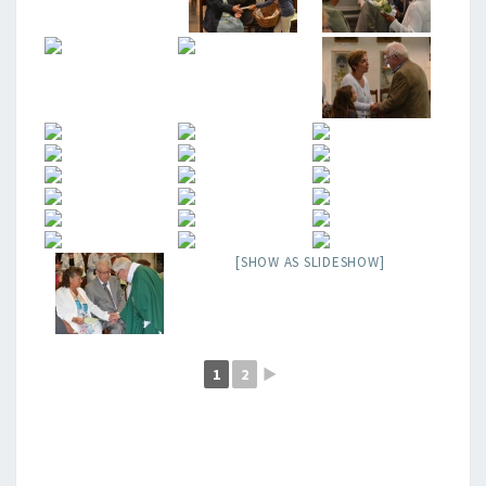
[SHOW AS SLIDESHOW]
1
2
►