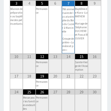
3
4
5
6
8
9
7
Réunion de
Permanen
Baptême d
70è annive
préparatio
ce
e Klara -Liz
rsaire de l
n au baptê
MATHEW
a catastro
me des pet
phe du Boi
Mariage de
its enfants
s du Cazie
Stéphanie
r à Marcin
DUCHENE
elle
et Pascal B
OUVIER
Groupe de
prière « Lu
mière et p
aix »
10
11
12
13
14
15
16
Permanen
Sainte-Vier
ce
ge de l’Asso
mption
17
18
19
20
21
22
23
Permanen
ce
24
25
26
27
28
29
30
Messe pou
Permanen
r les famill
ce
es endeuill
ées