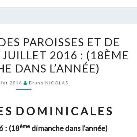
NOUVELLES
DES PAROISSES ET DE
DES
1 JUILLET 2016 : (18ÈME
PAROISSES
ET
E DANS L’ANNÉE)
DE
L’UPN
illet 2016
Bruno NICOLAS
:
30
–
 S D O M I N I C A L E S
31
JUILLET
ème
6 :
(18
dimanche dans l’année)
2016