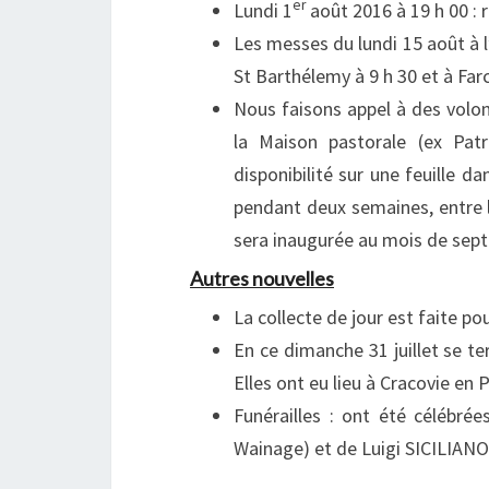
er
Lundi 1
août 2016 à 19 h 00 : 
Les messes du lundi 15 août à l
St Barthélemy à 9 h 30 et à Farc
Nous faisons appel à des volon
la Maison pastorale (ex Patr
disponibilité sur une feuille da
pendant deux semaines, entre l
sera inaugurée au mois de sep
Autres nouvelles
La collecte de jour est faite pou
En ce dimanche 31 juillet se t
Elles ont eu lieu à Cracovie en
Funérailles : ont été célébr
Wainage) et de Luigi SICILIAN