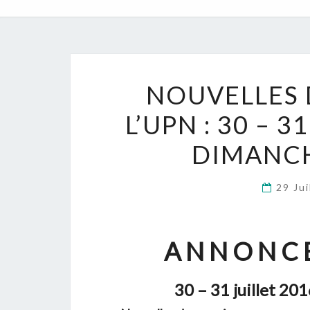
NOUVELLES 
L’UPN : 30 – 3
DIMANCH
29 Ju
A N N O N C E
30 – 31 juillet 201