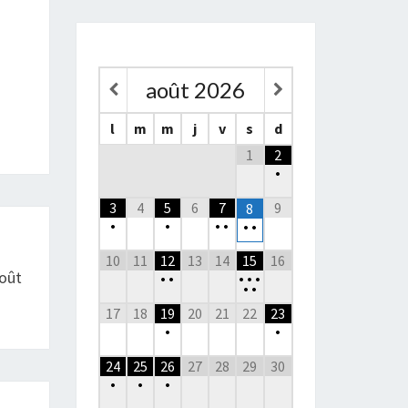
août
2026
l
m
m
j
v
s
d
1
2
•
3
4
5
6
7
9
8
•
•
•
•
•
•
10
11
12
13
14
15
16
Août
•
•
•
•
•
•
•
17
18
19
20
21
22
23
•
•
24
25
26
27
28
29
30
•
•
•