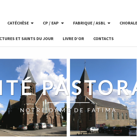
CATÉCHÈSE
CP / EAP
FABRIQUE / ASBL
CHORAL
CTURES ET SAINTS DU JOUR
LIVRE D’OR
CONTACTS
ITÉ PASTOR
NOTRE DAME DE FATIMA