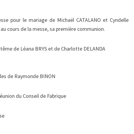
:
(18ÈME
esse pour le mariage de Michaël CATALANO et Cyndelle
DIMANCHE
 au cours de la messe, sa première communion.
DANS
L’ANNÉE)
aptême de Léana BRYS et de Charlotte DELANDA
illes de Raymonde BINON
réunion du Conseil de Fabrique
se