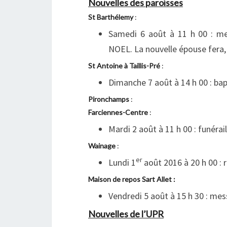
Nouvelles des paroisses
St Barthélemy
:
Samedi 6 août à 11 h 00
: m
NOEL. La nouvelle épouse fera,
St Antoine à Taillis-Pré
:
Dimanche 7 août à 14 h 00 : b
Pironchamps
:
Farciennes-Centre
:
Mardi 2 août à 11 h 00
: funéra
Wainage
:
er
Lundi 1
août 2016 à 20 h 00 : 
Maison de repos Sart Allet :
Vendredi 5 août à 15 h 30 : mes
Nouvelles de l’UPR