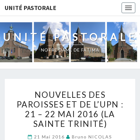
UNITÉ PASTORALE
Togg
navig
UNITÉ PASTORALE
NOTRE DAME DE FATIMA
NOUVELLES
NOUVELLES DES
DES
PAROISSES ET DE L’UPN :
PAROISSES
21 – 22 MAI 2016 (LA
ET
DE
SAINTE TRINITÉ)
L’UPN
21 Mai 2016
Bruno NICOLAS
: