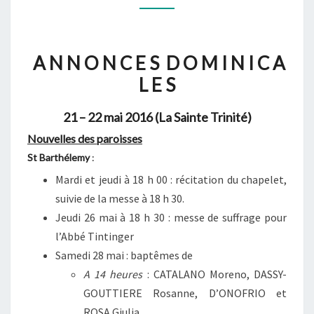
21
–
22
A N N O N C E S D O M I N I C A
MAI
L E S
2016
(LA
21 – 22 mai 2016 (La Sainte Trinité)
SAINTE
Nouvelles des paroisses
TRINITÉ)
St Barthélemy
:
Mardi et jeudi à 18 h 00 : récitation du chapelet,
suivie de la messe à 18 h 30.
Jeudi 26 mai à 18 h 30 : messe de suffrage pour
l’Abbé Tintinger
Samedi 28 mai : baptêmes de
A 14 heures
: CATALANO Moreno, DASSY-
GOUTTIERE Rosanne, D’ONOFRIO et
ROSA Giulia.