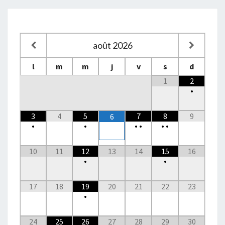
août
2026
l
m
m
j
v
s
d
1
2
•
3
4
5
7
8
9
6
•
•
•
•
•
•
10
11
12
13
14
15
16
•
•
17
18
19
20
21
22
23
•
24
25
26
27
28
29
30