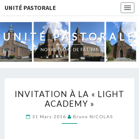
Skip
UNITÉ PASTORALE
Togg
to
navig
content
UNITÉ PASTORALE
NOTRE DAME DE FATIMA
INVITATION
INVITATION À LA « LIGHT
À
ACADEMY »
LA
« LIGHT
31 Mars 2016
Bruno NICOLAS
ACADEMY »