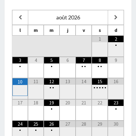
août
2026
l
m
m
j
v
s
d
1
2
•
3
4
5
6
7
8
9
•
•
•
•
•
•
11
12
13
14
15
16
10
•
•
•
•
•
•
•
17
18
19
20
21
22
23
•
•
24
25
26
27
28
29
30
•
•
•