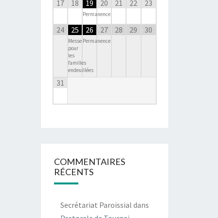
17
18
19
20
21
22
23
Permanence
24
25
26
27
28
29
30
Messe
Permanence
pour
les
familles
endeuillées
31
COMMENTAIRES
RÉCENTS
Secrétariat Paroissial
dans