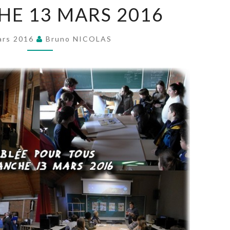
E 13 MARS 2016
TOUS
DU
DIMANCHE
ars 2016
Bruno NICOLAS
13
MARS
2016