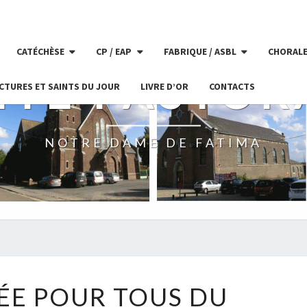
CATÉCHÈSE
CP / EAP
FABRIQUE / ASBL
CHORAL
ITÉ PASTOR
CTURES ET SAINTS DU JOUR
LIVRE D’OR
CONTACTS
NOTRE DAME DE FATIMA
ASSEMBLÉE
ÉE POUR TOUS DU
POUR