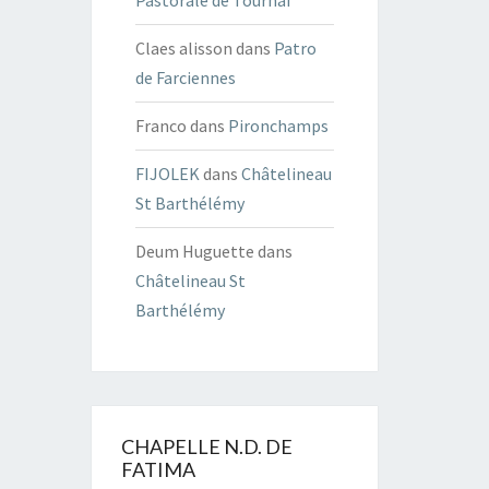
Pastorale de Tournai
Claes alisson
dans
Patro
de Farciennes
Franco
dans
Pironchamps
FIJOLEK
dans
Châtelineau
St Barthélémy
Deum Huguette
dans
Châtelineau St
Barthélémy
CHAPELLE N.D. DE
FATIMA