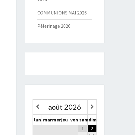
COMMUNIONS MAI 2026
Pèlerinage 2026
août
2026
lun
mar
mer
jeu
ven
sam
dim
1
2