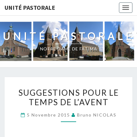
Skip
UNITÉ PASTORALE
Togg
to
navig
content
UNITÉ PASTORALE
NOTRE DAME DE FATIMA
SUGGESTIONS
SUGGESTIONS POUR LE
POUR
TEMPS DE L’AVENT
LE
TEMPS
5 Novembre 2015
Bruno NICOLAS
DE
L’AVENT