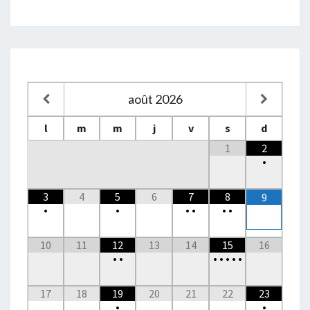
août
2026
l
m
m
j
v
s
d
1
2
•
3
4
5
6
7
8
9
•
•
•
•
•
•
10
11
12
13
14
15
16
•
•
•
•
•
•
•
17
18
19
20
21
22
23
•
•