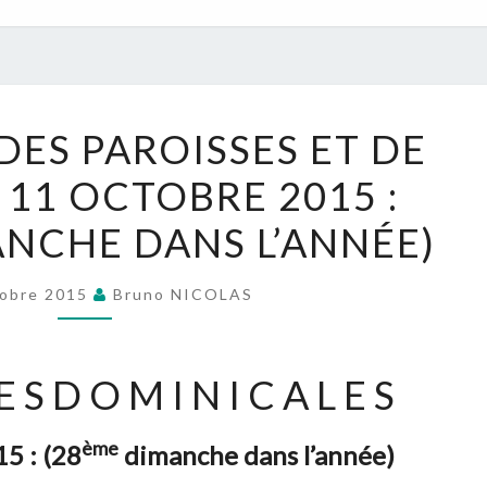
NOUVELLES
DES PAROISSES ET DE
DES
 – 11 OCTOBRE 2015 :
PAROISSES
ET
NCHE DANS L’ANNÉE)
DE
L’UPN
obre 2015
Bruno NICOLAS
:
10
–
 S D O M I N I C A L E S
11
OCTOBRE
ème
15 :
(28
dimanche dans l’année)
2015