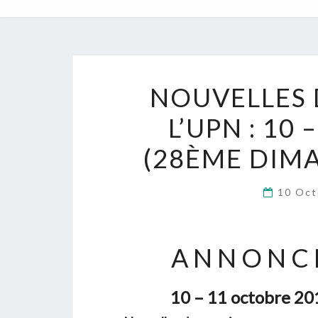
NOUVELLES 
L’UPN : 10
(28ÈME DIMA
10 Oct
A N N O N C E
10 – 11 octobre 20