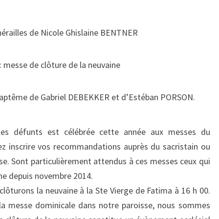
:
(28ÈME
unérailles de Nicole Ghislaine BENTNER
DIMANCHE
DANS
: messe de clôture de la neuvaine
L’ANNÉE)
: baptême de Gabriel DEBEKKER et d’Estéban PORSON.
es défunts est célébrée cette année aux messes du
ez inscrire vos recommandations auprès du sacristain ou
sse. Sont particulièrement attendus à ces messes ceux qui
che depuis novembre 2014.
lôturons la neuvaine à la Ste Vierge de Fatima à 16 h 00.
la messe dominicale dans notre paroisse, nous sommes