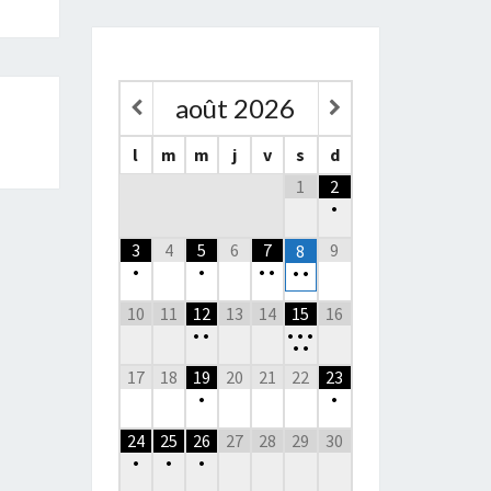
août
2026
l
m
m
j
v
s
d
1
2
•
3
4
5
6
7
9
8
•
•
•
•
•
•
10
11
12
13
14
15
16
•
•
•
•
•
•
•
17
18
19
20
21
22
23
•
•
24
25
26
27
28
29
30
•
•
•