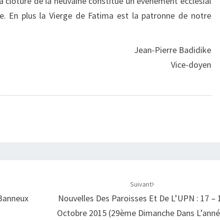
la clôture de la neuvaine constitue un évènement ecclésial
. En plus la Vierge de Fatima est la patronne de notre
Jean-Pierre Badidike
Vice-doyen
Suivant
 Banneux
Nouvelles Des Paroisses Et De L’UPN : 17 – 
Octobre 2015 (29ème Dimanche Dans L’anné