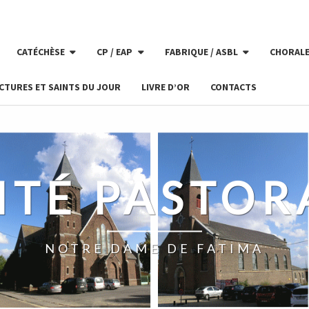
CATÉCHÈSE
CP / EAP
FABRIQUE / ASBL
CHORAL
CTURES ET SAINTS DU JOUR
LIVRE D’OR
CONTACTS
ITÉ PASTOR
NOTRE DAME DE FATIMA