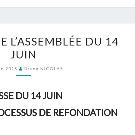
CONDUITE
E L’ASSEMBLÉE DU 14
DE
JUIN
L’ASSEMBLÉE
DU
14
uin 2015
Bruno NICOLAS
JUIN
SE DU 14 JUIN
OCESSUS DE REFONDATION