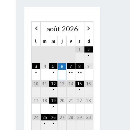
août
2026
l
m
m
j
v
s
d
1
2
•
3
4
5
7
8
9
6
•
•
•
•
•
•
10
11
12
13
14
15
16
•
•
17
18
19
20
21
22
23
•
24
25
26
27
28
29
30
•
•