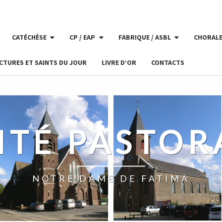
CATÉCHÈSE
CP / EAP
FABRIQUE / ASBL
CHORAL
CTURES ET SAINTS DU JOUR
LIVRE D’OR
CONTACTS
ITÉ PASTOR
NOTRE DAME DE FATIMA