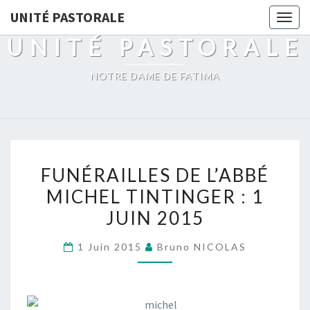
UNITÉ PASTORALE
Togg
navig
UNITÉ PASTORALE
NOTRE DAME DE FATIMA
FUNÉRAILLES
FUNÉRAILLES DE L’ABBÉ
DE
MICHEL TINTINGER : 1
L’ABBÉ
JUIN 2015
MICHEL
TINTINGER
1 Juin 2015
Bruno NICOLAS
:
1
JUIN
2015