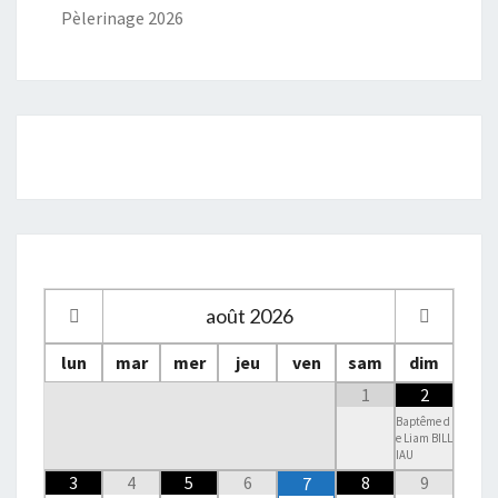
Pèlerinage 2026
août
2026
lun
mar
mer
jeu
ven
sam
dim
1
2
Baptême d
e Liam BILL
IAU
3
4
5
6
8
9
7