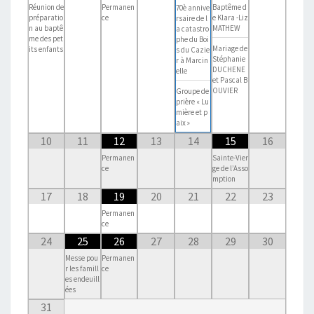
Réunion de
Permanen
Baptême d
70è annive
préparatio
ce
e Klara -Liz
rsaire de l
n au baptê
MATHEW
a catastro
me des pet
phe du Boi
Mariage de
its enfants
s du Cazie
Stéphanie
r à Marcin
DUCHENE
elle
et Pascal B
OUVIER
Groupe de
prière « Lu
mière et p
aix »
10
11
12
13
14
15
16
Permanen
Sainte-Vier
ce
ge de l’Asso
mption
17
18
19
20
21
22
23
Permanen
ce
24
25
26
27
28
29
30
Messe pou
Permanen
r les famill
ce
es endeuill
ées
31