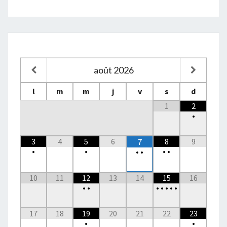
août
2026
l
m
m
j
v
s
d
1
2
•
3
4
5
6
8
9
7
•
•
•
•
•
•
10
11
12
13
14
15
16
•
•
•
•
•
•
•
17
18
19
20
21
22
23
•
•