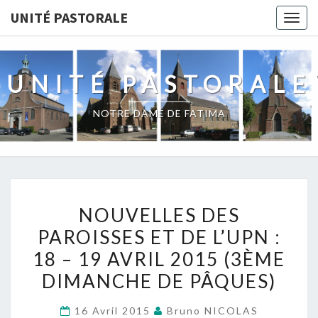
Skip
UNITÉ PASTORALE
Togg
to
navig
content
UNITÉ PASTORALE
NOTRE DAME DE FATIMA
NOUVELLES
NOUVELLES DES
DES
PAROISSES ET DE L’UPN :
PAROISSES
18 – 19 AVRIL 2015 (3ÈME
ET
DE
DIMANCHE DE PÂQUES)
L’UPN
16 Avril 2015
Bruno NICOLAS
: