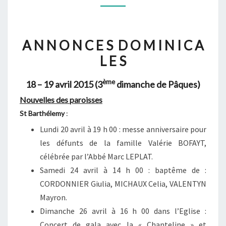
18
–
19
A N N O N C E S D O M I N I C A
AVRIL
L E S
2015
(3ÈME
ème
18 – 19 avril 2015 (3
dimanche de Pâques)
DIMANCHE
Nouvelles des paroisses
DE
St Barthélemy
:
PÂQUES)
Lundi 20 avril à 19 h 00 : messe anniversaire pour
les défunts de la famille Valérie BOFAYT,
célébrée par l’Abbé Marc LEPLAT.
Samedi 24 avril à 14 h 00 : baptême de :
CORDONNIER Giulia, MICHAUX Celia, VALENTYN
Mayron.
Dimanche 26 avril à 16 h 00 dans l’Eglise :
Concert de gala avec la « Chanteline » et