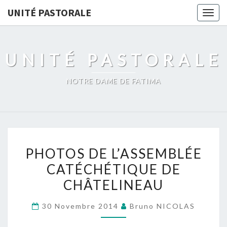
UNITÉ PASTORALE
Togg
navig
UNITÉ PASTORALE
NOTRE DAME DE FATIMA
PHOTOS
PHOTOS DE L’ASSEMBLÉE
DE
CATÉCHÉTIQUE DE
L’ASSEMBLÉE
CHÂTELINEAU
CATÉCHÉTIQUE
DE
30 Novembre 2014
Bruno NICOLAS
CHÂTELINEAU