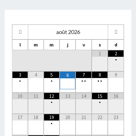
août
2026
l
m
m
j
v
s
d
1
2
•
3
4
5
7
8
9
6
•
•
•
•
•
•
10
11
12
13
14
15
16
•
•
17
18
19
20
21
22
23
•