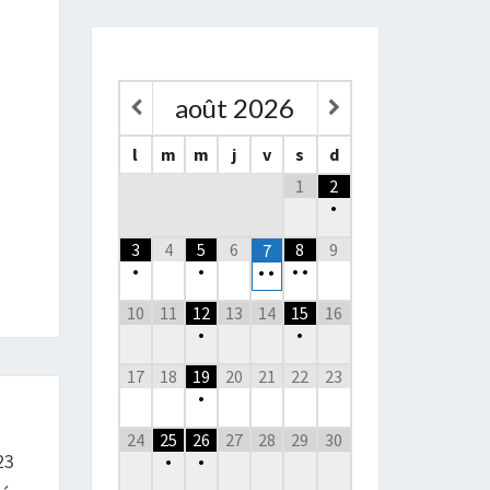
août
2026
l
m
m
j
v
s
d
1
2
•
3
4
5
6
8
9
7
•
•
•
•
•
•
10
11
12
13
14
15
16
•
•
17
18
19
20
21
22
23
•
24
25
26
27
28
29
30
23
•
•