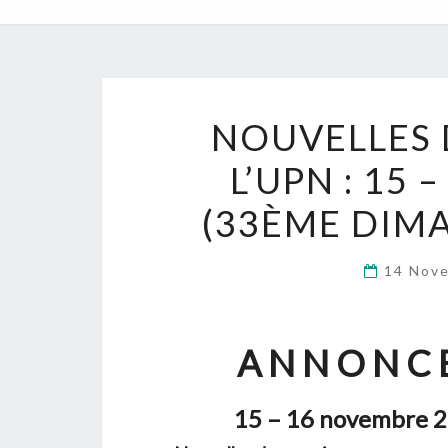
NOUVELLES 
L’UPN : 15
(33ÈME DIMA
14 Nov
A N N O N C E
15 – 16 novembre 2