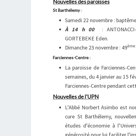
Nouvelles des paroisses
St Barthélemy
:
Samedi 22 novembre : baptêm
À 14 h 00
: ANTONACCI-F
GORTEBEKE Eden.
ème
Dimanche 23 novembre : 49
Farciennes-Centre
:
La paroisse de Farciennes-Cen
semaines, du 4 janvier au 15 f
Farciennes-Centre pendant cett
Nouvelles de l’UPN
L’Abbé Norbert Asimbo est nomm
cure St Barthélemy, nouvell
études d’économie à l’Univer
générosité pour lui faciliter l’i