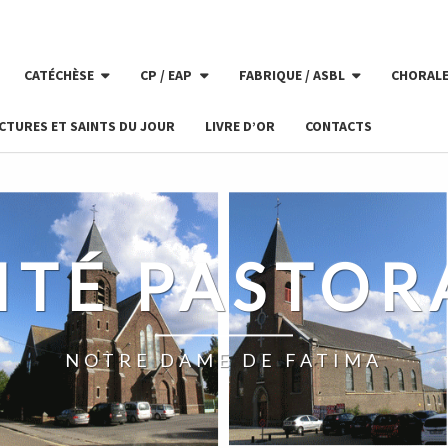
CATÉCHÈSE
CP / EAP
FABRIQUE / ASBL
CHORAL
CTURES ET SAINTS DU JOUR
LIVRE D’OR
CONTACTS
ITÉ PASTOR
NOTRE DAME DE FATIMA