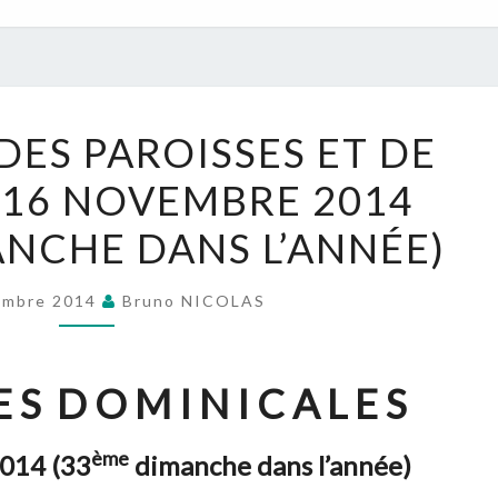
NOUVELLES
DES PAROISSES ET DE
DES
 – 16 NOVEMBRE 2014
PAROISSES
ET
NCHE DANS L’ANNÉE)
DE
L’UPN
embre 2014
Bruno NICOLAS
:
15
–
 S D O M I N I C A L E S
16
NOVEMBRE
ème
014 (33
dimanche dans l’année)
2014