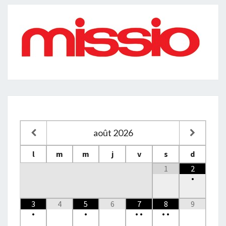
août
2026
l
m
m
j
v
s
d
1
2
•
3
4
5
6
7
8
9
•
•
•
•
•
•