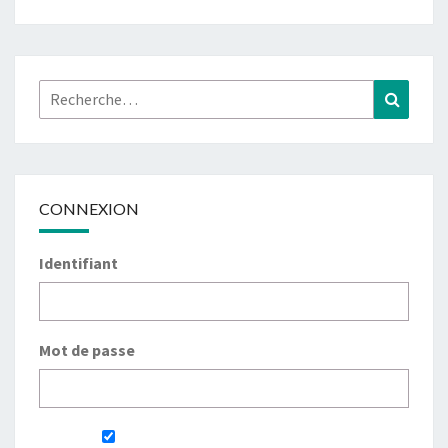
Rechercher :
Recher
CONNEXION
Identifiant
Mot de passe