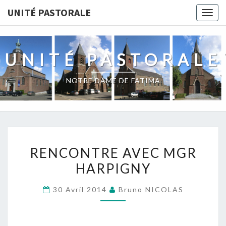
Skip
UNITÉ PASTORALE
Togg
to
navig
content
UNITÉ PASTORALE
NOTRE DAME DE FATIMA
RENCONTRE
RENCONTRE AVEC MGR
AVEC
HARPIGNY
MGR
HARPIGNY
30 Avril 2014
Bruno NICOLAS