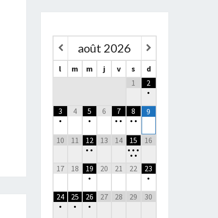
août
2026
l
m
m
j
v
s
d
1
2
•
3
4
5
6
7
8
9
•
•
•
•
•
•
10
11
12
13
14
15
16
•
•
•
•
•
•
•
17
18
19
20
21
22
23
•
•
24
25
26
27
28
29
30
•
•
•