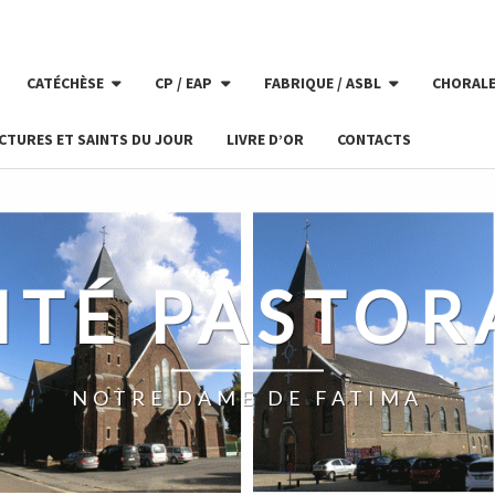
CATÉCHÈSE
CP / EAP
FABRIQUE / ASBL
CHORAL
CTURES ET SAINTS DU JOUR
LIVRE D’OR
CONTACTS
ITÉ PASTOR
NOTRE DAME DE FATIMA