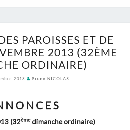
NOUVELLES
DES PAROISSES ET DE
DES
NOVEMBRE 2013 (32ÈME
PAROISSES
ET
HE ORDINAIRE)
DE
L’UPN
embre 2013
Bruno NICOLAS
:
10
NOVEMBRE
N N O N C E S
2013
(32ÈME
ème
13 (32
dimanche ordinaire)
DIMANCHE