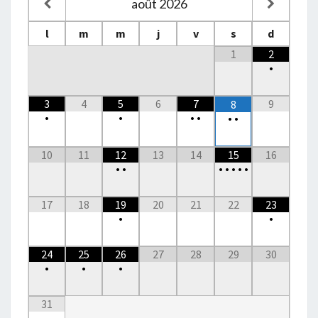
août
2026
l
m
m
j
v
s
d
1
2
•
3
4
5
6
7
9
8
•
•
•
•
•
•
10
11
12
13
14
15
16
•
•
•
•
•
•
•
17
18
19
20
21
22
23
•
•
24
25
26
27
28
29
30
•
•
•
31