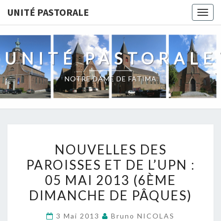
Skip
UNITÉ PASTORALE
Togg
to
navig
content
UNITÉ PASTORALE
NOTRE DAME DE FATIMA
NOUVELLES
NOUVELLES DES
DES
PAROISSES ET DE L’UPN :
PAROISSES
05 MAI 2013 (6ÈME
ET
DE
DIMANCHE DE PÂQUES)
L’UPN
3 Mai 2013
Bruno NICOLAS
: