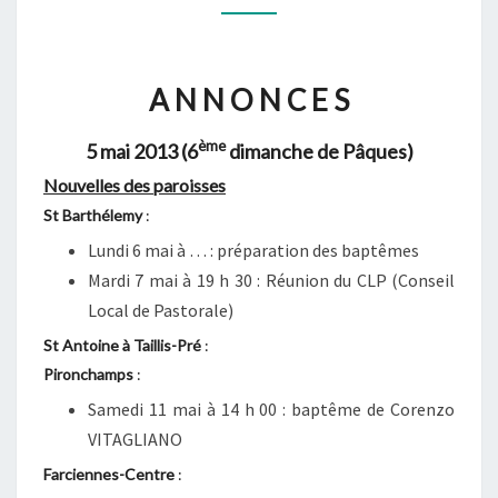
05
MAI
2013
A N N O N C E S
(6ÈME
DIMANCHE
ème
5 mai 2013 (6
dimanche de Pâques)
DE
Nouvelles des paroisses
PÂQUES)
St Barthélemy
:
Lundi 6 mai à … : préparation des baptêmes
Mardi 7 mai à 19 h 30 : Réunion du CLP (Conseil
Local de Pastorale)
St Antoine à Taillis-Pré
:
Pironchamps
:
Samedi 11 mai à 14 h 00 : baptême de Corenzo
VITAGLIANO
Farciennes-Centre
: