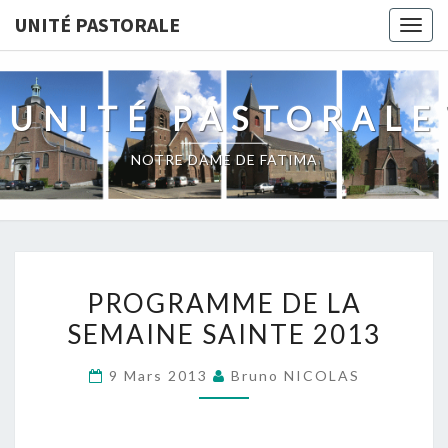
Skip
UNITÉ PASTORALE
Togg
to
navig
content
UNITÉ PASTORALE
NOTRE DAME DE FATIMA
PROGRAMME
PROGRAMME DE LA
DE
SEMAINE SAINTE 2013
LA
SEMAINE
9 Mars 2013
Bruno NICOLAS
SAINTE
2013