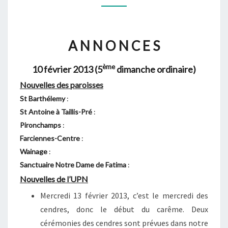
10
FÉVRIER
2013
A N N O N C E S
(5ÈME
DIMANCHE
ème
10 février 2013 (5
dimanche ordinaire)
ORDINAIRE)
Nouvelles des paroisses
St Barthélemy
:
St Antoine à Taillis-Pré
:
Pironchamps
:
Farciennes-Centre
:
Wainage
:
Sanctuaire Notre Dame de Fatima
:
Nouvelles de l’UPN
Mercredi 13 février 2013, c’est le mercredi des
cendres, donc le début du carême. Deux
cérémonies des cendres sont prévues dans notre