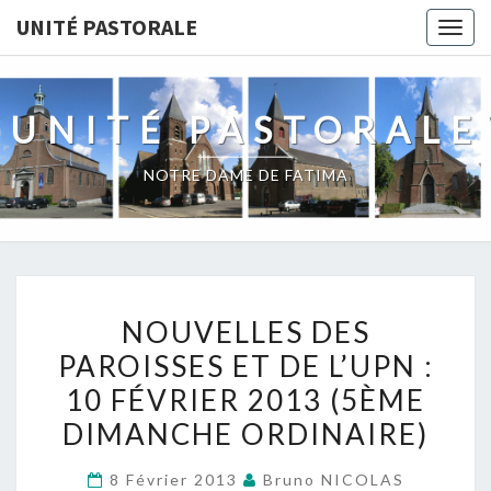
UNITÉ PASTORALE
Togg
navig
UNITÉ PASTORALE
NOTRE DAME DE FATIMA
NOUVELLES
NOUVELLES DES
DES
PAROISSES ET DE L’UPN :
PAROISSES
10 FÉVRIER 2013 (5ÈME
ET
DE
DIMANCHE ORDINAIRE)
L’UPN
8 Février 2013
Bruno NICOLAS
: