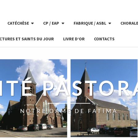
CATÉCHÈSE
CP / EAP
FABRIQUE / ASBL
CHORAL
CTURES ET SAINTS DU JOUR
LIVRE D’OR
CONTACTS
ITÉ PASTOR
NOTRE DAME DE FATIMA