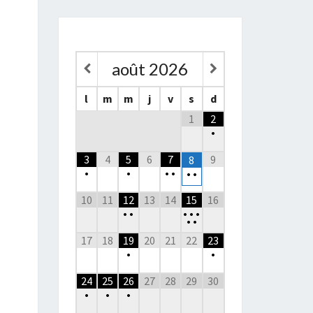
août
2026
l
m
m
j
v
s
d
1
2
•
3
4
5
6
7
9
8
•
•
•
•
•
•
10
11
12
13
14
15
16
•
•
•
•
•
•
•
17
18
19
20
21
22
23
•
•
24
25
26
27
28
29
30
•
•
•