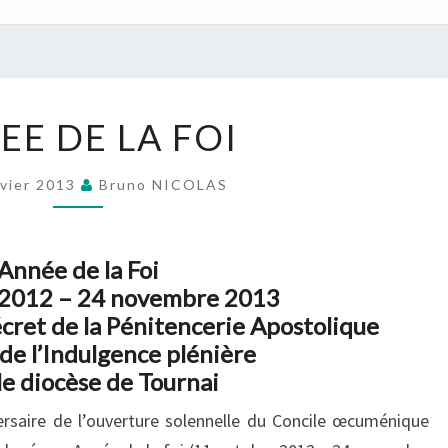
ANNEE
EE DE LA FOI
DE
LA
nvier 2013
Bruno NICOLAS
FOI
Année de la Foi
 2012 – 24 novembre 2013
ret de la Pénitencerie Apostolique
de l’Indulgence plénière
le diocèse de Tournai
ersaire de l’ouverture solennelle du Concile œcuménique