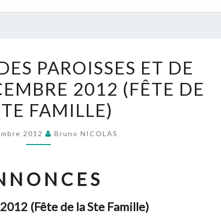
NOUVELLES
DES PAROISSES ET DE
DES
ÉCEMBRE 2012 (FÊTE DE
PAROISSES
ET
STE FAMILLE)
DE
L’UPN
embre 2012
Bruno NICOLAS
:
30
DÉCEMBRE
N N O N C E S
2012
(FÊTE
012 (Fête de la Ste Famille)
DE