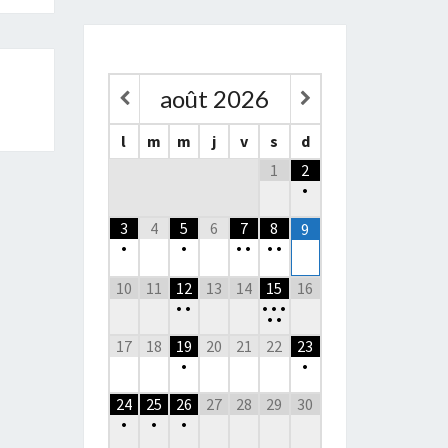
août
2026
l
m
m
j
v
s
d
1
2
•
3
4
5
6
7
8
9
•
•
•
•
•
•
10
11
12
13
14
15
16
•
•
•
•
•
•
•
17
18
19
20
21
22
23
•
•
24
25
26
27
28
29
30
•
•
•