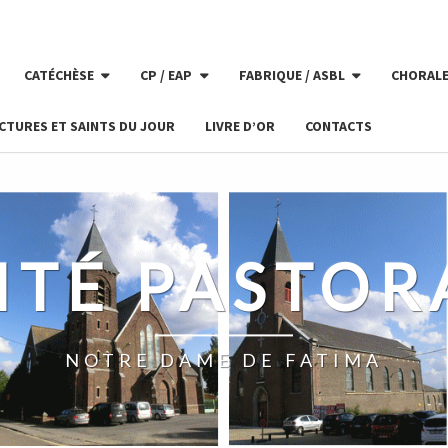
CATÉCHÈSE
CP / EAP
FABRIQUE / ASBL
CHORAL
CTURES ET SAINTS DU JOUR
LIVRE D’OR
CONTACTS
ITÉ PASTOR
NOTRE DAME DE FATIMA