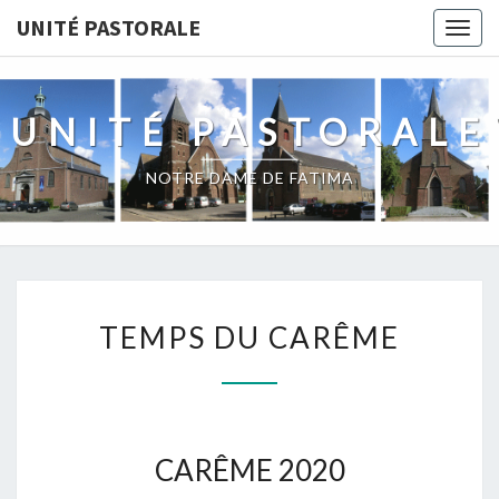
UNITÉ PASTORALE
Togg
navig
UNITÉ PASTORALE
NOTRE DAME DE FATIMA
TEMPS
TEMPS DU CARÊME
DU
CARÊME
CARÊME 2020