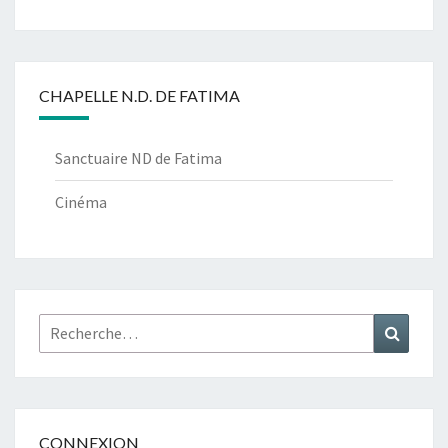
CHAPELLE N.D. DE FATIMA
Sanctuaire ND de Fatima
Cinéma
Rechercher :
Recher
CONNEXION