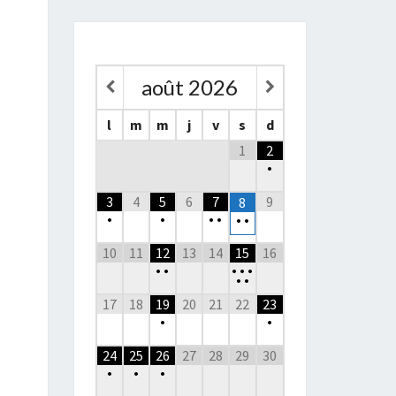
août
2026
l
m
m
j
v
s
d
1
2
•
3
4
5
6
7
9
8
•
•
•
•
•
•
10
11
12
13
14
15
16
•
•
•
•
•
•
•
17
18
19
20
21
22
23
•
•
24
25
26
27
28
29
30
•
•
•