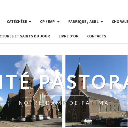
CATÉCHÈSE
CP / EAP
FABRIQUE / ASBL
CHORAL
CTURES ET SAINTS DU JOUR
LIVRE D’OR
CONTACTS
ITÉ PASTOR
NOTRE DAME DE FATIMA