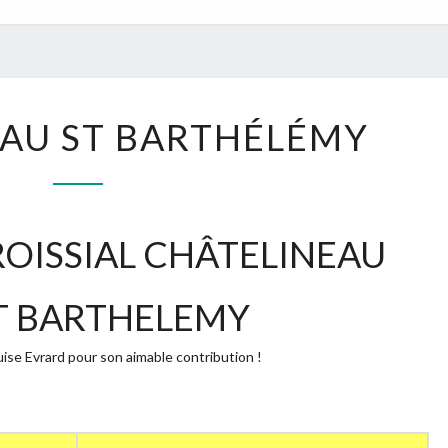
CHÂTELINEAU
AU ST BARTHÉLÉMY
ST
BARTHÉLÉMY
OISSIAL CHÂTELINEAU
T BARTHELEMY
ise Evrard pour son aimable contribution !