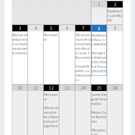
1
2
Baptême d
e Liam BILL
IAU
3
4
5
6
7
9
8
Réunion de
Permanen
70è annive
Baptême d
préparatio
ce
rsaire de la
e Klara -Li
n au baptê
catastroph
z MATHEW
me des pet
e du Bois d
Mariage d
its enfants
u Cazier à
e Stéphani
Marcinelle
e DUCHEN
Groupe de
E et Pasca
prière « Lu
l BOUVIER
mière et pa
ix »
10
11
12
13
14
15
16
Permanen
Sainte-Vier
ce
ge de l’Asso
mption
Fête de l’As
somption
Messe à Sa
de la Bienh
int-Barthél
eureuse Vi
emy
erge Marie
Fête patro
nale