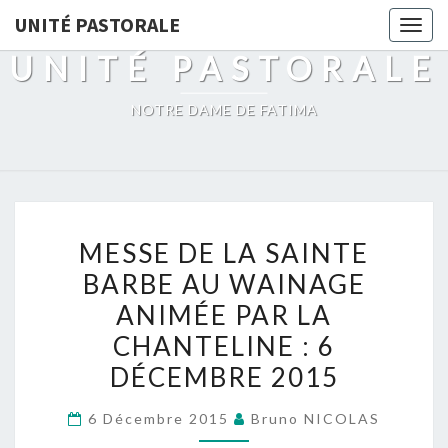
Skip
UNITÉ PASTORALE
Togg
to
navig
UNITÉ PASTORALE
content
NOTRE DAME DE FATIMA
MESSE
MESSE DE LA SAINTE
DE
BARBE AU WAINAGE
LA
ANIMÉE PAR LA
SAINTE
BARBE
CHANTELINE : 6
AU
DÉCEMBRE 2015
WAINAGE
ANIMÉE
6 Décembre 2015
Bruno NICOLAS
PAR