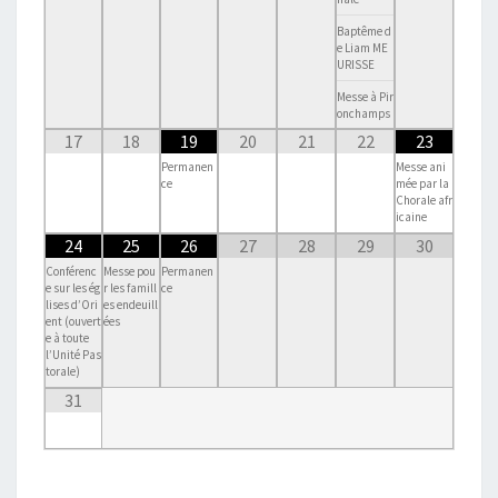
Baptême d
e Liam ME
URISSE
Messe à Pir
onchamps
17
18
19
20
21
22
23
Permanen
Messe ani
ce
mée par la
Chorale afr
icaine
24
25
26
27
28
29
30
Conférenc
Messe pou
Permanen
e sur les ég
r les famill
ce
lises d’Ori
es endeuill
ent (ouvert
ées
e à toute
l’Unité Pas
torale)
31